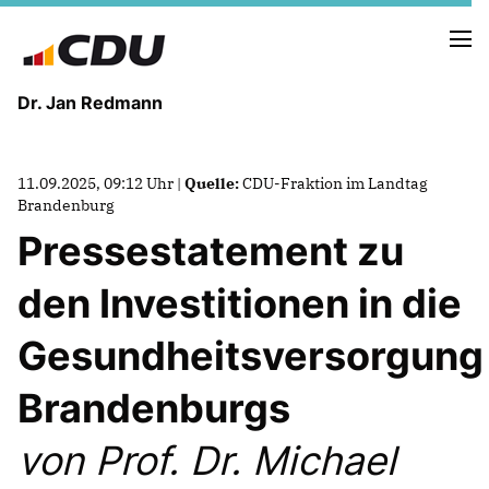
Dr. Jan Redmann
MEINE HEIMAT
11.09.2025, 09:12 Uhr |
Quelle:
CDU-Fraktion im Landtag
MEIN WEG
Brandenburg
Pressestatement zu
MEINE ÜBERZEUGUNGEN
den Investitionen in die
MEIN VERSPRECHEN
Gesundheitsversorgung
Brandenburgs
TERMINE
von Prof. Dr. Michael
PRESSEBILDER
PRESSEKONTAKT