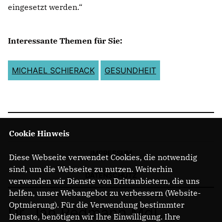
eingesetzt werden.“
Interessante Themen für Sie:
MICHAEL SCHIERACK
GESUNDHEIT
Cookie Hinweis
IMPRESSUM
Diese Webseite verwendet Cookies, die notwendig
sind, um die Webseite zu nutzen. Weiterhin
DATENSCHUTZ
verwenden wir Dienste von Drittanbietern, die uns
helfen, unser Webangebot zu verbessern (Website-
Optmierung). Für die Verwendung bestimmter
Dr. Jan Redmann MdL
Dienste, benötigen wir Ihre Einwilligung. Ihre