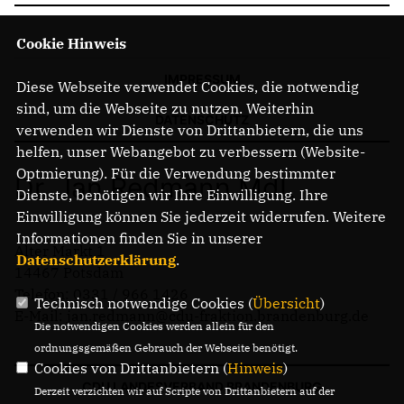
Cookie Hinweis
IMPRESSUM
Diese Webseite verwendet Cookies, die notwendig
sind, um die Webseite zu nutzen. Weiterhin
DATENSCHUTZ
verwenden wir Dienste von Drittanbietern, die uns
helfen, unser Webangebot zu verbessern (Website-
Optmierung). Für die Verwendung bestimmter
Dr. Jan Redmann MdL
Dienste, benötigen wir Ihre Einwilligung. Ihre
Einwilligung können Sie jederzeit widerrufen. Weitere
Informationen finden Sie in unserer
Alter Markt 1
Datenschutzerklärung
.
14467 Potsdam
Telefon: 0331 / 966 1426
Technisch notwendige Cookies (
Übersicht
)
E-Mail: jan.redmann@cdu-fraktion.brandenburg.de
Die notwendigen Cookies werden allein für den
ordnungsgemäßen Gebrauch der Webseite benötigt.
Cookies von Drittanbietern (
Hinweis
)
CDU LANDESVERBAND BRANDENBURG
Derzeit verzichten wir auf Scripte von Drittanbietern auf der