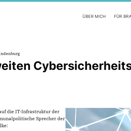
ÜBER MICH
FÜR BR
randenburg
eiten Cybersicherheits-
f die IT-Infrastruktur der
unalpolitische Sprecher der
lke: