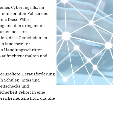
ines Cyberangriffs, im
d nun konnten Polizei und
en. Diese Fälle
ung und den dringenden
uchen bessere
llen, dass Gemeinden im
 ein landesweiter
ren Handlungsschritten,
 aufrechtzuerhalten und
mmer größere Herausforderung
ch Schulen, Kitas und
heitschecks und
cherheit gehört in eine
icherheitsinstitut, das alle