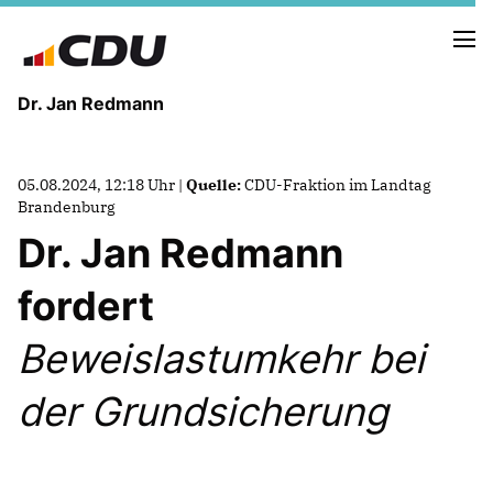
Dr. Jan Redmann
MEINE HEIMAT
05.08.2024, 12:18 Uhr |
Quelle:
CDU-Fraktion im Landtag
MEIN WEG
Brandenburg
Dr. Jan Redmann
MEINE ÜBERZEUGUNGEN
fordert
MEIN VERSPRECHEN
Beweislastumkehr bei
der Grundsicherung
TERMINE
PRESSEBILDER
PRESSEKONTAKT