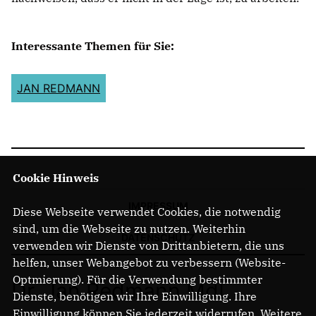
Interessante Themen für Sie:
JAN REDMANN
Cookie Hinweis
IMPRESSUM
Diese Webseite verwendet Cookies, die notwendig
sind, um die Webseite zu nutzen. Weiterhin
DATENSCHUTZ
verwenden wir Dienste von Drittanbietern, die uns
helfen, unser Webangebot zu verbessern (Website-
Optmierung). Für die Verwendung bestimmter
Dr. Jan Redmann MdL
Dienste, benötigen wir Ihre Einwilligung. Ihre
Einwilligung können Sie jederzeit widerrufen. Weitere