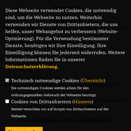
IMPRESSUM
Diese Webseite verwendet Cookies, die notwendig
sind, um die Webseite zu nutzen. Weiterhin
DATENSCHUTZ
verwenden wir Dienste von Drittanbietern, die uns
helfen, unser Webangebot zu verbessern (Website-
Optmierung). Für die Verwendung bestimmter
Dr. Jan Redmann MdL
Dienste, benötigen wir Ihre Einwilligung. Ihre
Einwilligung können Sie jederzeit widerrufen. Weitere
Informationen finden Sie in unserer
Alter Markt 1
Datenschutzerklärung
.
14467 Potsdam
Telefon: 0331 / 966 1426
Technisch notwendige Cookies (
Übersicht
)
E-Mail: jan.redmann@cdu-fraktion.brandenburg.de
Die notwendigen Cookies werden allein für den
ordnungsgemäßen Gebrauch der Webseite benötigt.
Cookies von Drittanbietern (
Hinweis
)
CDU LANDESVERBAND BRANDENBURG
Derzeit verzichten wir auf Scripte von Drittanbietern auf der
Webseite.
CDU-FRAKTION IM LANDTAG BRANDENBURG