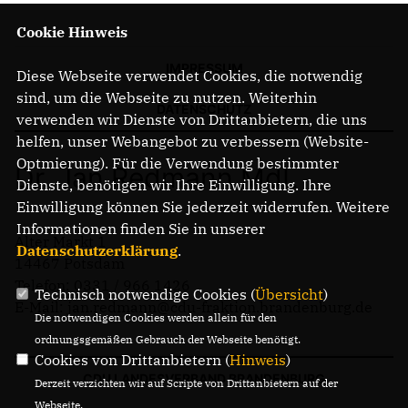
Cookie Hinweis
IMPRESSUM
Diese Webseite verwendet Cookies, die notwendig
sind, um die Webseite zu nutzen. Weiterhin
DATENSCHUTZ
verwenden wir Dienste von Drittanbietern, die uns
helfen, unser Webangebot zu verbessern (Website-
Optmierung). Für die Verwendung bestimmter
Dr. Jan Redmann MdL
Dienste, benötigen wir Ihre Einwilligung. Ihre
Einwilligung können Sie jederzeit widerrufen. Weitere
Informationen finden Sie in unserer
Alter Markt 1
Datenschutzerklärung
.
14467 Potsdam
Telefon: 0331 / 966 1426
Technisch notwendige Cookies (
Übersicht
)
E-Mail: jan.redmann@cdu-fraktion.brandenburg.de
Die notwendigen Cookies werden allein für den
ordnungsgemäßen Gebrauch der Webseite benötigt.
Cookies von Drittanbietern (
Hinweis
)
CDU LANDESVERBAND BRANDENBURG
Derzeit verzichten wir auf Scripte von Drittanbietern auf der
Webseite.