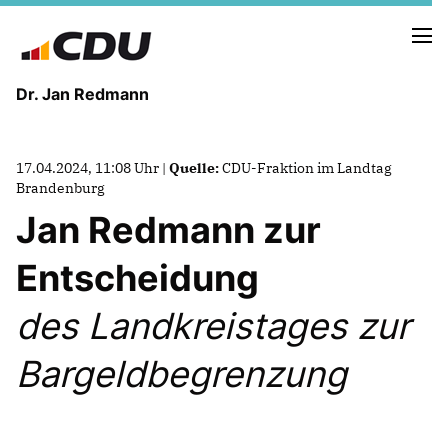
Dr. Jan Redmann
MEINE HEIMAT
17.04.2024, 11:08 Uhr |
Quelle:
CDU-Fraktion im Landtag
MEIN WEG
Brandenburg
Jan Redmann zur
MEINE ÜBERZEUGUNGEN
Entscheidung
MEIN VERSPRECHEN
des Landkreistages zur
Bargeldbegrenzung
TERMINE
PRESSEBILDER
PRESSEKONTAKT