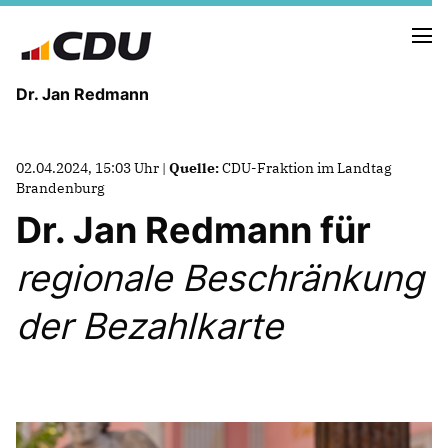
Dr. Jan Redmann
MEINE HEIMAT
02.04.2024, 15:03 Uhr |
Quelle:
CDU-Fraktion im Landtag
MEIN WEG
Brandenburg
Dr. Jan Redmann für
MEINE ÜBERZEUGUNGEN
regionale Beschränkung
MEIN VERSPRECHEN
der Bezahlkarte
TERMINE
PRESSEBILDER
PRESSEKONTAKT