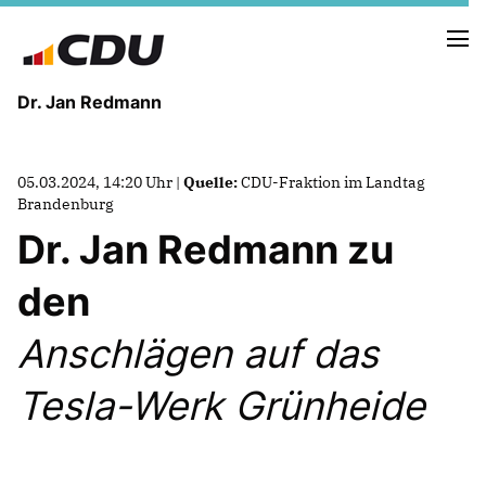
Dr. Jan Redmann
MEINE HEIMAT
05.03.2024, 14:20 Uhr |
Quelle:
CDU-Fraktion im Landtag
MEIN WEG
Brandenburg
Dr. Jan Redmann zu
MEINE ÜBERZEUGUNGEN
den
MEIN VERSPRECHEN
Anschlägen auf das
Tesla-Werk Grünheide
TERMINE
PRESSEBILDER
PRESSEKONTAKT