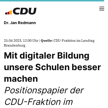
Dr. Jan Redmann
MEINE HEIMAT
25.04.2023, 12:00 Uhr |
Quelle:
CDU-Fraktion im Landtag
MEIN WEG
Brandenburg
Mit digitaler Bildung
MEINE ÜBERZEUGUNGEN
unsere Schulen besser
MEIN VERSPRECHEN
machen
Positionspapier der
TERMINE
CDU-Fraktion im
PRESSEBILDER
PRESSEKONTAKT