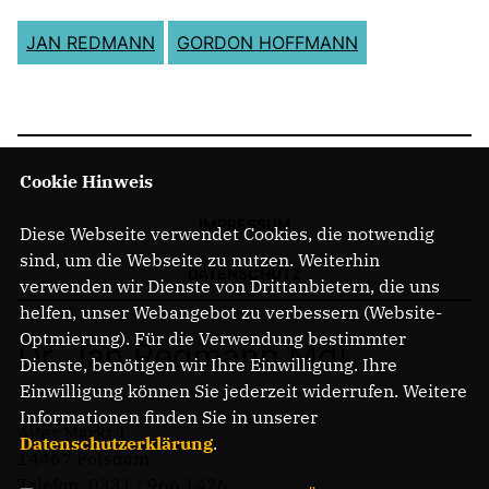
JAN REDMANN
GORDON HOFFMANN
Cookie Hinweis
IMPRESSUM
Diese Webseite verwendet Cookies, die notwendig
sind, um die Webseite zu nutzen. Weiterhin
DATENSCHUTZ
verwenden wir Dienste von Drittanbietern, die uns
helfen, unser Webangebot zu verbessern (Website-
Optmierung). Für die Verwendung bestimmter
Dr. Jan Redmann MdL
Dienste, benötigen wir Ihre Einwilligung. Ihre
Einwilligung können Sie jederzeit widerrufen. Weitere
Informationen finden Sie in unserer
Alter Markt 1
Datenschutzerklärung
.
14467 Potsdam
Telefon: 0331 / 966 1426