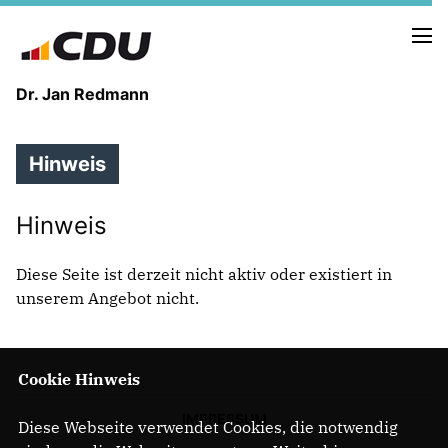
Dr. Jan Redmann
Hinweis
MEINE HEIMAT
MEIN WEG
Hinweis
MEINE ÜBERZEUGUNGEN
Diese Seite ist derzeit nicht aktiv oder existiert in
MEIN VERSPRECHEN
unserem Angebot nicht.
Cookie Hinweis
TERMINE
PRESSEBILDER
IMPRESSUM
Diese Webseite verwendet Cookies, die notwendig
PRESSEKONTAKT