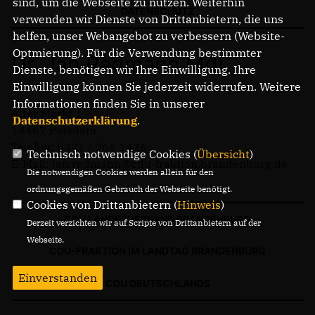
sind, um die Webseite zu nutzen. Weiterhin
PRESSEMITTEILUNGEN
DATENSCHUTZ
verwenden wir Dienste von Drittanbietern, die uns
helfen, unser Webangebot zu verbessern (Website-
Optmierung). Für die Verwendung bestimmter
Dr. Jan Redmann MdL
Dienste, benötigen wir Ihre Einwilligung. Ihre
Einwilligung können Sie jederzeit widerrufen. Weitere
Informationen finden Sie in unserer
Alter Markt 1
Datenschutzerklärung
.
14467 Potsdam
Telefon: 0331 / 966 1426
Technisch notwendige Cookies (
Übersicht
)
E-Mail: jan.redmann@cdu-fraktion.brandenburg.de
Die notwendigen Cookies werden allein für den
ordnungsgemäßen Gebrauch der Webseite benötigt.
Cookies von Drittanbietern (
Hinweis
)
CDU LANDESVERBAND BRANDENBURG
Derzeit verzichten wir auf Scripte von Drittanbietern auf der
Webseite.
CDU-FRAKTION IM LANDTAG BRANDENBURG
Einverstanden
CDU DEUTSCHLANDS