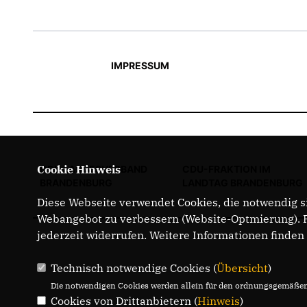
IMPRESSUM
Cookie Hinweis
CDU LANDESVERBAND
CDU-FRAKTION IM
BRANDENBURG
LANDTAG BRANDENBURG
Diese Webseite verwendet Cookies, die notwendig si
Webangebot zu verbessern (Website-Optmierung). Fü
jederzeit widerrufen. Weitere Informationen finden
Technisch notwendige Cookies (
Übersicht
)
Die notwendigen Cookies werden allein für den ordnungsgemäßen 
Cookies von Drittanbietern (
Hinweis
)