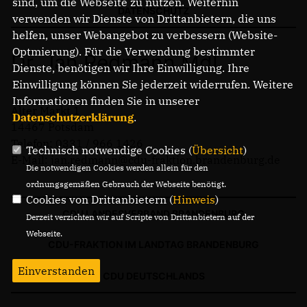
sind, um die Webseite zu nutzen. Weiterhin
PRESSEMITTEILUNGEN
DATENSCHUTZ
verwenden wir Dienste von Drittanbietern, die uns
helfen, unser Webangebot zu verbessern (Website-
Optmierung). Für die Verwendung bestimmter
Dr. Jan Redmann MdL
Dienste, benötigen wir Ihre Einwilligung. Ihre
Einwilligung können Sie jederzeit widerrufen. Weitere
Informationen finden Sie in unserer
Alter Markt 1
Datenschutzerklärung
.
14467 Potsdam
Telefon: 0331 / 966 1426
Technisch notwendige Cookies (
Übersicht
)
E-Mail: jan.redmann@cdu-fraktion.brandenburg.de
Die notwendigen Cookies werden allein für den
ordnungsgemäßen Gebrauch der Webseite benötigt.
Cookies von Drittanbietern (
Hinweis
)
CDU LANDESVERBAND BRANDENBURG
Derzeit verzichten wir auf Scripte von Drittanbietern auf der
Webseite.
CDU-FRAKTION IM LANDTAG BRANDENBURG
Einverstanden
CDU DEUTSCHLANDS