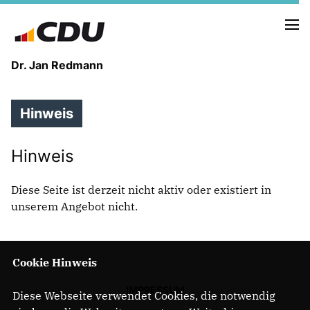
Dr. Jan Redmann
Hinweis
MEINE HEIMAT
MEIN WEG
Hinweis
MEINE ÜBERZEUGUNGEN
Diese Seite ist derzeit nicht aktiv oder existiert in
MEIN VERSPRECHEN
unserem Angebot nicht.
Cookie Hinweis
TERMINE
PRESSEBILDER
IMPRESSUM
Diese Webseite verwendet Cookies, die notwendig
PRESSEKONTAKT