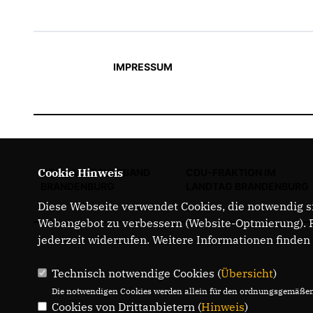
IMPRESSUM
Cookie Hinweis
CDU LANDESVERBAND
CDU-FRAKTION IM
BRANDENBURG
LANDTAG BRANDENBURG
Diese Webseite verwendet Cookies, die notwendig si
Webangebot zu verbessern (Website-Optmierung). Fü
jederzeit widerrufen. Weitere Informationen finden
Technisch notwendige Cookies (
Übersicht
)
Die notwendigen Cookies werden allein für den ordnungsgemäßen 
Cookies von Drittanbietern (
Hinweis
)