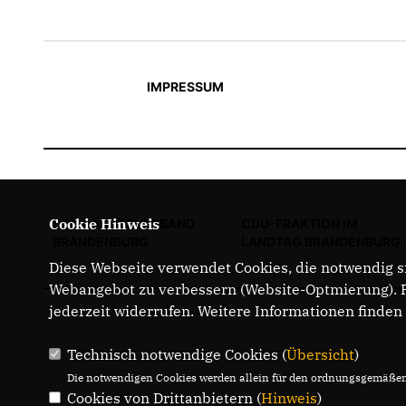
IMPRESSUM
Cookie Hinweis
CDU LANDESVERBAND
CDU-FRAKTION IM
BRANDENBURG
LANDTAG BRANDENBURG
Diese Webseite verwendet Cookies, die notwendig si
Webangebot zu verbessern (Website-Optmierung). Fü
jederzeit widerrufen. Weitere Informationen finden
Technisch notwendige Cookies (
Übersicht
)
Die notwendigen Cookies werden allein für den ordnungsgemäßen 
Cookies von Drittanbietern (
Hinweis
)