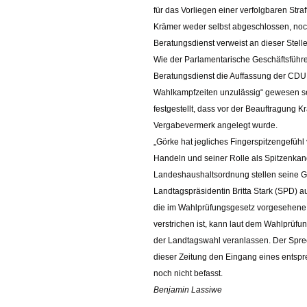
für das Vorliegen einer verfolgbaren Stra
Krämer weder selbst abgeschlossen, noc
Beratungsdienst verweist an dieser Stell
Wie der Parlamentarische Geschäftsführe
Beratungsdienst die Auffassung der CDU,
Wahlkampfzeiten unzulässig“ gewesen sei
festgestellt, dass vor der Beauftragung
Vergabevermerk angelegt wurde.
Görke hat jegliches Fingerspitzengefüh
Handeln und seiner Rolle als Spitzenkand
Landeshaushaltsordnung stellen seine G
Landtagspräsidentin Britta Stark (SPD) 
die im Wahlprüfungsgesetz vorgesehene 
verstrichen ist, kann laut dem Wahlprüfu
der Landtagswahl veranlassen. Der Sprec
dieser Zeitung den Eingang eines entsp
noch nicht befasst.
Benjamin Lassiwe