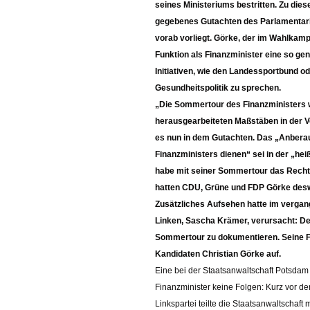
seines Ministeriums bestritten. Zu di
gegebenes Gutachten des Parlamentari
vorab vorliegt. Görke, der im Wahlkamp
Funktion als Finanzminister eine so g
Initiativen, wie den Landessportbund ode
Gesundheitspolitik zu sprechen.
Die Sommertour des Finanzministers w
herausgearbeiteten Maßstäben in der Vo
es nun in dem Gutachten. Das „Anbera
Finanzministers dienen“ sei in der „h
habe mit seiner Sommertour das Recht 
hatten CDU, Grüne und FDP Görke deswe
Zusätzliches Aufsehen hatte im verga
Linken, Sascha Krämer, verursacht: Der
Sommertour zu dokumentieren. Seine F
Kandidaten Christian Görke auf.
Eine bei der Staatsanwaltschaft Potsda
Finanzminister keine Folgen: Kurz vor
Linkspartei teilte die Staatsanwaltschaft