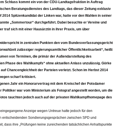
esem Schluss kommt ein von der CDU-Landtagsfraktion in Auftrag
schen Beratungsdienstes des Landtags, das dieser Zeitung exklusiv
f 2014 Spitzenkandidat der Linken war, hatte vor den Wahlen in seiner
enannte „Sommertour“ durchgeführt. Dabei besuchte er Vereine und
r traf sich mit einer Hausärztin in ihrer Praxis, um über
iderspricht in zentralen Punkten den vom Bundesverfassungsgericht
rwahlzeit zulässiger regierungsamtlicher Öffentlichkeitsarbeit“, heißt
umen von Terminen, die primär der Außendarstellung des
eißen Phase des Wahlkampfs“ ohne aktuellen Anlass unzulässig. Görke
auf Chancengleichheit der Parteien verletzt. Schon im Herbst 2014
gen scharf kritisiert.
ngenen Jahr ein Honorarvertrag mit dem Kreischef der Potsdamer
 Politiker war vom Ministerium als Fotograf angestellt worden, um die
otos tauchten jedoch auch auf der privaten Wahlkampfhomepage des
m eingegangene Anzeige wegen Untreue hatte jedoch für den
 den entscheidenden Sondierungsgesprächen zwischen SPD und
 mit, dass ihre „Prüfungen keine zureichenden tatsächlichen Anhaltspunkte