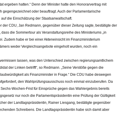
ftat ergeben hatten.“ Denn der Minister hatte den Honorarvertrag mit
h gegengezeichnet oder beauftragt. Auch der Parlamentarische
e auf die Einschätzung der Staatsanwaltschaft.
r der CDU, Jan Redmann, gegenüber dieser Zeitung sagte, bestätigte der
 dass die Sommertour als Veranstaltungsreihe des Ministeriums „in
. Zudem habe er bei einer Akteneinsicht im Finanzministerium
 Krämers weder Vergleichsangebote eingeholt wurden, noch ein
l vermissen lassen, was den Unterschied zwischen regierungsamtlichem
idat der Linken betrifft“, so Redmann. „Seine Verstöße gegen die
laubwürdigkeit als Finanzminister in Frage.“ Die CDU habe deswegen
aufgefordert, den Wahlprüfungsausschuss noch einmal einzuberufen. Da
Sechs-Wochen-Frist für Einsprüche gegen das Wahlergebnis bereits
ngsgesetz nur noch die Parlamentspräsidentin eine Prüfung der Gültigkeit
her der Landtagspräsidentin, Rainer Liesgang, bestätigte gegenüber
rechenden Schreibens. Die Landtagspräsidentin habe sich damit aber