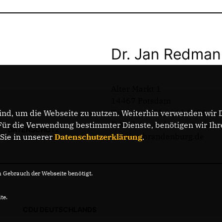
Dr. Jan Redma
Alter Markt 1
14467 Potsdam
Telefon: 0331 / 966 1426
nd, um die Webseite zu nutzen. Weiterhin verwenden wir Di
E-Mail: jan.redmann@cdu-
r die Verwendung bestimmter Dienste, benötigen wir Ihre 
DATENSCHUTZ
fraktion.brandenburg.de
 Sie in unserer
Datenschutzerklärung
.
Gebrauch der Webseite benötigt.
te.
CDU DEUTSCHLANDS